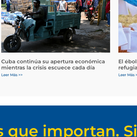
Cuba continúa su apertura económica
El ébo
mientras la crisis escuece cada día
refugi
Leer Más >>
Leer Más 
s que importan. Si