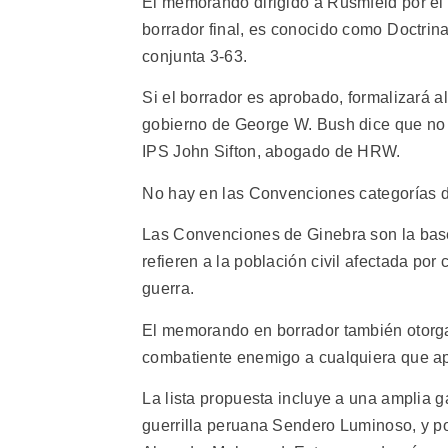
El memorando dirigido a Rusmfeld por el
borrador final, es conocido como Doctri
conjunta 3-63.
Si el borrador es aprobado, formalizará 
gobierno de George W. Bush dice que no g
IPS John Sifton, abogado de HRW.
No hay en las Convenciones categorías de
Las Convenciones de Ginebra son la base
refieren a la población civil afectada por
guerra.
El memorando en borrador también otorga a
combatiente enemigo a cualquiera que ap
La lista propuesta incluye a una amplia 
guerrilla peruana Sendero Luminoso, y p