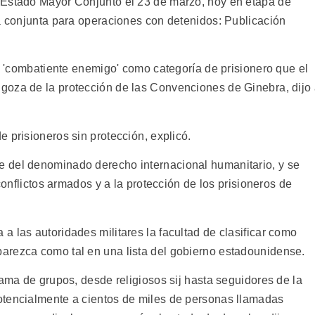
 Estado Mayor Conjunto el 23 de marzo, hoy en etapa de
na conjunta para operaciones con detenidos: Publicación
al 'combatiente enemigo' como categoría de prisionero que el
oza de la protección de las Convenciones de Ginebra, dijo
 prisioneros sin protección, explicó.
 del denominado derecho internacional humanitario, y se
 conflictos armados y a la protección de los prisioneros de
 las autoridades militares la facultad de clasificar como
arezca como tal en una lista del gobierno estadounidense.
gama de grupos, desde religiosos sij hasta seguidores de la
otencialmente a cientos de miles de personas llamadas