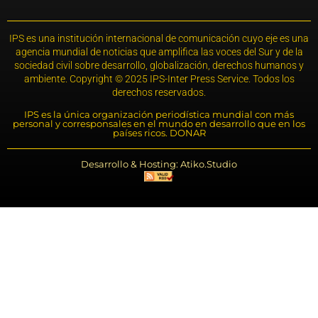
IPS es una institución internacional de comunicación cuyo eje es una
agencia mundial de noticias que amplifica las voces del Sur y de la
sociedad civil sobre desarrollo, globalización, derechos humanos y
ambiente. Copyright © 2025 IPS-Inter Press Service. Todos los
derechos reservados.
IPS es la única organización periodística mundial con más
personal y corresponsales en el mundo en desarrollo que en los
países ricos. DONAR
Desarrollo & Hosting: Atiko.Studio