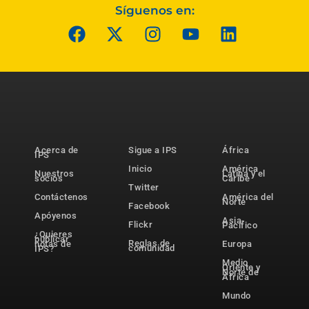
Síguenos en:
Acerca de
Sigue a IPS
África
IPS
Inicio
América
Nuestros
Latina y el
socios
Caribe
Twitter
Contáctenos
América del
Norte
Facebook
Apóyenos
Asia-
Flickr
Pacífico
¿Quieres
publicar
Reglas de
notas de
Europa
comunidad
IPS?
Medio
Oriente y
Norte de
África
Mundo