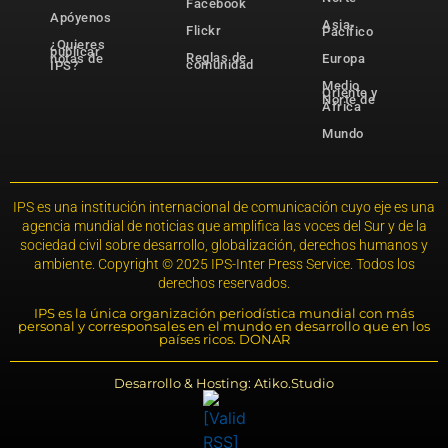
Facebook
Apóyenos
Asia-
Flickr
Pacífico
¿Quieres
publicar
Reglas de
notas de
Europa
comunidad
IPS?
Medio
Oriente y
Norte de
África
Mundo
IPS es una institución internacional de comunicación cuyo eje es una
agencia mundial de noticias que amplifica las voces del Sur y de la
sociedad civil sobre desarrollo, globalización, derechos humanos y
ambiente. Copyright © 2025 IPS-Inter Press Service. Todos los
derechos reservados.
IPS es la única organización periodística mundial con más
personal y corresponsales en el mundo en desarrollo que en los
países ricos. DONAR
Desarrollo & Hosting: Atiko.Studio