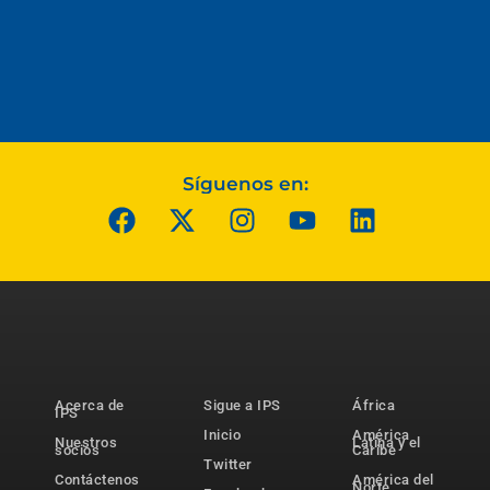
Síguenos en:
Acerca de
Sigue a IPS
África
IPS
Inicio
América
Nuestros
Latina y el
socios
Caribe
Twitter
Contáctenos
América del
Norte