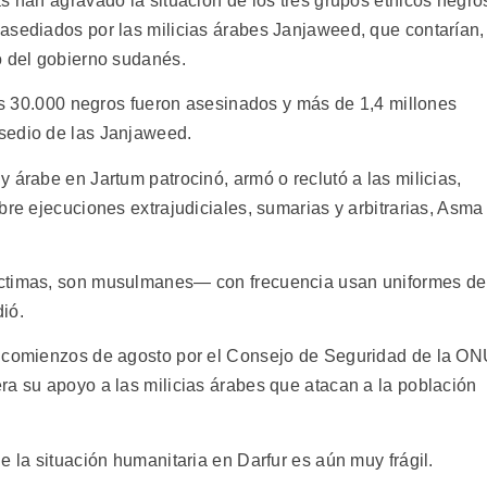
s han agravado la situación de los tres grupos étnicos negro
asediados por las milicias árabes Janjaweed, que contarían,
o del gobierno sudanés.
nos 30.000 negros fueron asesinados y más de 1,4 millones
sedio de las Janjaweed.
 árabe en Jartum patrocinó, armó o reclutó a las milicias,
bre ejecuciones extrajudiciales, sumarias y arbitrarias, Asma
íctimas, son musulmanes— con frecuencia usan uniformes de
dió.
a comienzos de agosto por el Consejo de Seguridad de la O
ra su apoyo a las milicias árabes que atacan a la población
e la situación humanitaria en Darfur es aún muy frágil.