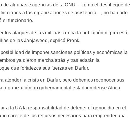
o de algunas exigencias de la ONU —como el despliegue d
stricciones a las organizaciones de asistencia—, no ha dado
el funcionario.
 los ataques de las milicias contra la población ni procesó,
illas de las Janjaweed, explicó Pronk.
 posibilidad de imponer sanciones políticas y económicas la
embros ya dieron marcha atrás y trasladarán la
loque que fortalezca sus fuerzas en Darfur.
ra atender la crisis en Darfur, pero debemos reconocer sus
de la organización no gubernamental estadounidense Africa
gar a la UA la responsabilidad de detener el genocidio en el
cano carece de los recursos necesarios para emprender una