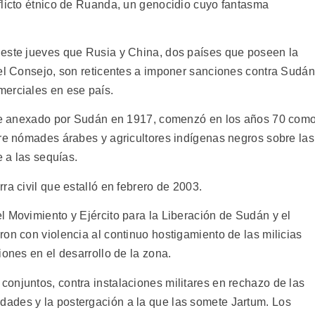
flicto étnico de Ruanda, un genocidio cuyo fantasma
 este jueves que Rusia y China, dos países que poseen la
del Consejo, son reticentes a imponer sanciones contra Sudán
merciales en ese país.
ente anexado por Sudán en 1917, comenzó en los años 70 com
tre nómades árabes y agricultores indígenas negros sobre las
e a las sequías.
ra civil que estalló en febrero de 2003.
l Movimiento y Ejército para la Liberación de Sudán y el
on con violencia al continuo hostigamiento de las milicias
iones en el desarrollo de la zona.
onjuntos, contra instalaciones militares en rechazo de las
ades y la postergación a la que las somete Jartum. Los