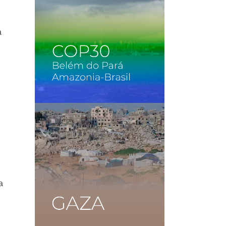
a
,
a