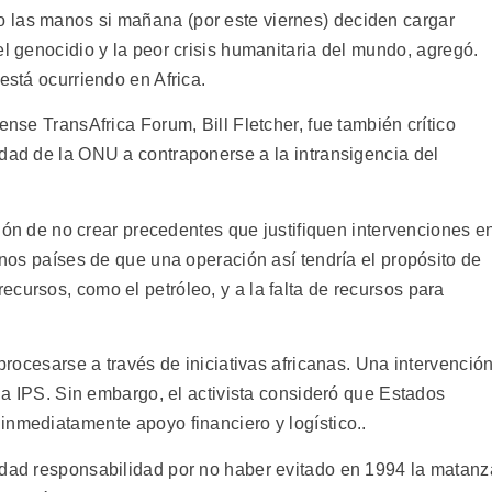
 las manos si mañana (por este viernes) deciden cargar
l genocidio y la peor crisis humanitaria del mundo, agregó.
está ocurriendo en Africa.
ense TransAfrica Forum, Bill Fletcher, fue también crítico
dad de la ONU a contraponerse a la intransigencia del
nción de no crear precedentes que justifiquen intervenciones e
gunos países de que una operación así tendría el propósito de
cursos, como el petróleo, y a la falta de recursos para
 procesarse a través de iniciativas africanas. Una intervenció
r a IPS. Sin embargo, el activista consideró que Estados
nmediatamente apoyo financiero y logístico..
idad responsabilidad por no haber evitado en 1994 la matanz