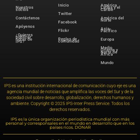
Inicio
América
Nuestros
Latina y el
socios
Caribe
Twitter
Contáctenos
América del
Norte
Facebook
Apóyenos
Asia-
Flickr
Pacífico
¿Quieres
publicar
Reglas de
notas de
Europa
comunidad
IPS?
Medio
Oriente y
Norte de
África
Mundo
IPS es una institución internacional de comunicación cuyo eje es una
agencia mundial de noticias que amplifica las voces del Sur y de la
sociedad civil sobre desarrollo, globalización, derechos humanos y
ambiente. Copyright © 2025 IPS-Inter Press Service. Todos los
derechos reservados.
IPS es la única organización periodística mundial con más
personal y corresponsales en el mundo en desarrollo que en los
países ricos. DONAR