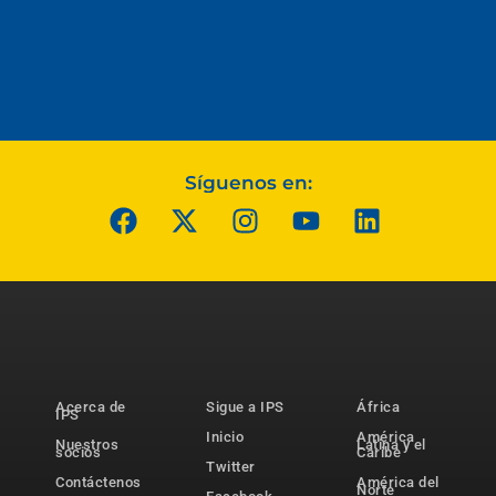
Síguenos en:
Acerca de
Sigue a IPS
África
IPS
Inicio
América
Nuestros
Latina y el
socios
Caribe
Twitter
Contáctenos
América del
Norte