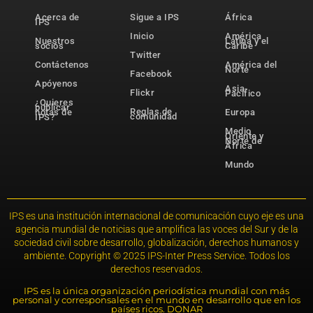
Acerca de
Sigue a IPS
África
IPS
Inicio
América
Nuestros
Latina y el
socios
Caribe
Twitter
Contáctenos
América del
Norte
Facebook
Apóyenos
Asia-
Flickr
Pacífico
¿Quieres
publicar
Reglas de
notas de
Europa
comunidad
IPS?
Medio
Oriente y
Norte de
África
Mundo
IPS es una institución internacional de comunicación cuyo eje es una
agencia mundial de noticias que amplifica las voces del Sur y de la
sociedad civil sobre desarrollo, globalización, derechos humanos y
ambiente. Copyright © 2025 IPS-Inter Press Service. Todos los
derechos reservados.
IPS es la única organización periodística mundial con más
personal y corresponsales en el mundo en desarrollo que en los
países ricos. DONAR