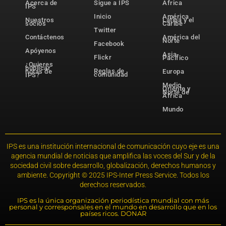
Acerca de
Sigue a IPS
África
IPS
Inicio
América
Nuestros
Latina y el
socios
Caribe
Twitter
Contáctenos
América del
Norte
Facebook
Apóyenos
Asia-
Flickr
Pacífico
¿Quieres
publicar
Reglas de
notas de
Europa
comunidad
IPS?
Medio
Oriente y
Norte de
África
Mundo
IPS es una institución internacional de comunicación cuyo eje es una
agencia mundial de noticias que amplifica las voces del Sur y de la
sociedad civil sobre desarrollo, globalización, derechos humanos y
ambiente. Copyright © 2025 IPS-Inter Press Service. Todos los
derechos reservados.
IPS es la única organización periodística mundial con más
personal y corresponsales en el mundo en desarrollo que en los
países ricos. DONAR