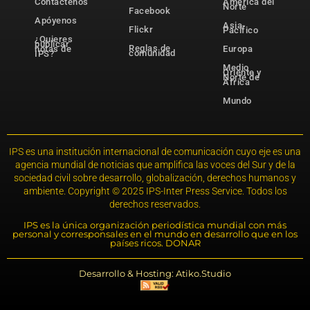
Contáctenos
América del
Norte
Facebook
Apóyenos
Asia-
Flickr
Pacífico
¿Quieres
publicar
Reglas de
notas de
Europa
comunidad
IPS?
Medio
Oriente y
Norte de
África
Mundo
IPS es una institución internacional de comunicación cuyo eje es una
agencia mundial de noticias que amplifica las voces del Sur y de la
sociedad civil sobre desarrollo, globalización, derechos humanos y
ambiente. Copyright © 2025 IPS-Inter Press Service. Todos los
derechos reservados.
IPS es la única organización periodística mundial con más
personal y corresponsales en el mundo en desarrollo que en los
países ricos. DONAR
Desarrollo & Hosting: Atiko.Studio