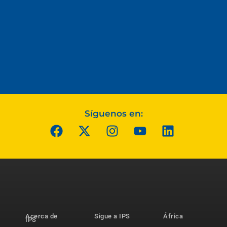
Síguenos en:
Acerca de
Sigue a IPS
África
IPS