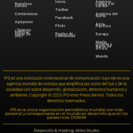
Inicio
América
Nuestros
Latina y el
socios
Caribe
Twitter
Contáctenos
América del
Norte
Facebook
Apóyenos
Asia-
Flickr
Pacífico
¿Quieres
publicar
Reglas de
notas de
Europa
comunidad
IPS?
Medio
Oriente y
Norte de
África
Mundo
IPS es una institución internacional de comunicación cuyo eje es una
agencia mundial de noticias que amplifica las voces del Sur y de la
sociedad civil sobre desarrollo, globalización, derechos humanos y
ambiente. Copyright © 2025 IPS-Inter Press Service. Todos los
derechos reservados.
IPS es la única organización periodística mundial con más
personal y corresponsales en el mundo en desarrollo que en los
países ricos. DONAR
Desarrollo & Hosting: Atiko.Studio