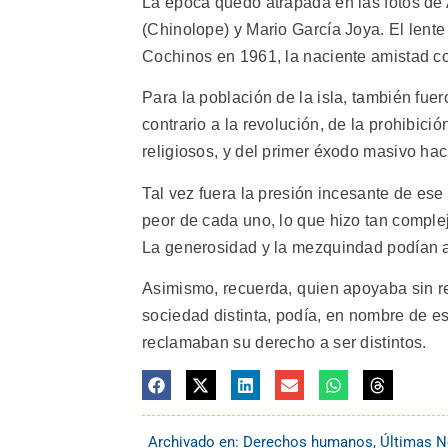
La época quedó atrapada en las fotos de 
(Chinolope) y Mario García Joya. El lent
Cochinos en 1961, la naciente amistad co
Para la población de la isla, también fue
contrario a la revolución, de la prohibic
religiosos, y del primer éxodo masivo haci
Tal vez fuera la presión incesante de ese
peor de cada uno, lo que hizo tan compleja
La generosidad y la mezquindad podían alt
Asimismo, recuerda, quien apoyaba sin re
sociedad distinta, podía, en nombre de e
reclamaban su derecho a ser distintos.
Archivado en:
Derechos humanos
,
Últimas N