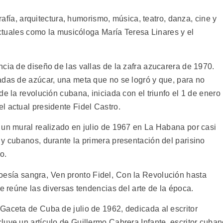
grafía, arquitectura, humorismo, música, teatro, danza, cine y
lectuales como la musicóloga María Teresa Linares y el
cia de diseño de las vallas de la zafra azucarera de 1970.
adas de azúcar, una meta que no se logró y que, para no
e la revolución cubana, iniciada con el triunfo el 1 de enero
l actual presidente Fidel Castro.
 un mural realizado en julio de 1967 en La Habana por casi
 y cubanos, durante la primera presentación del parisino
o.
poesía sangra, Ven pronto Fidel, Con la Revolución hasta
ue reúne las diversas tendencias del arte de la época.
Gaceta de Cuba de julio de 1962, dedicada al escritor
luye un artículo de Guillermo Cabrera Infante, escritor cuba