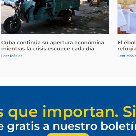
Cuba continúa su apertura económica
El ébo
mientras la crisis escuece cada día
refugi
Leer Más >>
Leer Más 
s que importan. Si
e gratis a nuestro bolet