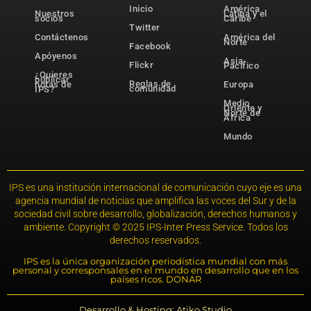
Inicio
América
Nuestros
Latina y el
socios
Caribe
Twitter
Contáctenos
América del
Norte
Facebook
Apóyenos
Asia-
Flickr
Pacífico
¿Quieres
publicar
Reglas de
notas de
Europa
comunidad
IPS?
Medio
Oriente y
Norte de
África
Mundo
IPS es una institución internacional de comunicación cuyo eje es una
agencia mundial de noticias que amplifica las voces del Sur y de la
sociedad civil sobre desarrollo, globalización, derechos humanos y
ambiente. Copyright © 2025 IPS-Inter Press Service. Todos los
derechos reservados.
IPS es la única organización periodística mundial con más
personal y corresponsales en el mundo en desarrollo que en los
países ricos. DONAR
Desarrollo & Hosting: Atiko.Studio