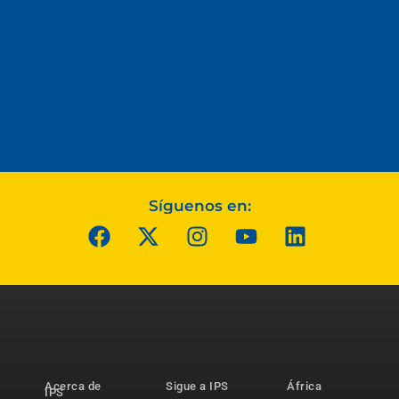
Síguenos en:
Acerca de
Sigue a IPS
África
IPS