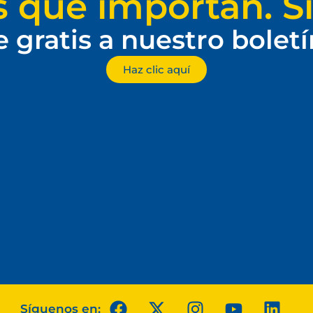
s que importan. Si
e gratis a nuestro bolet
Haz clic aquí
Síguenos en: