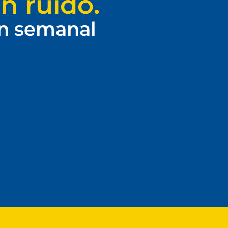
n ruido.
ín semanal