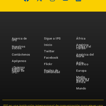
Acerca de
Sigue a IPS
África
IPS
Inicio
América
Nuestros
Latina y el
socios
Caribe
Twitter
Contáctenos
América del
Norte
Facebook
Apóyenos
Asia-
Flickr
Pacífico
¿Quieres
publicar
Reglas de
notas de
Europa
comunidad
IPS?
Medio
Oriente y
Norte de
África
Mundo
IPS es una institución internacional de comunicación cuyo eje es una