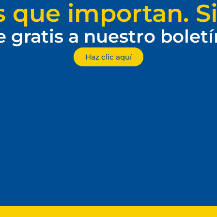
s que importan. Si
e gratis a nuestro bolet
Haz clic aquí