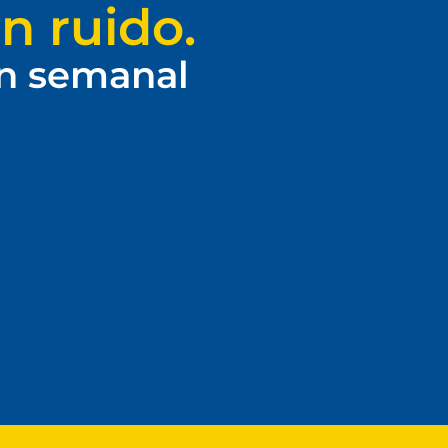
n ruido.
ín semanal