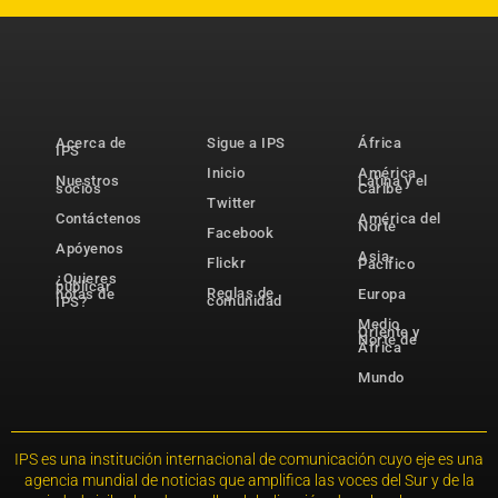
Acerca de
Sigue a IPS
África
IPS
Inicio
América
Nuestros
Latina y el
socios
Caribe
Twitter
Contáctenos
América del
Norte
Facebook
Apóyenos
Asia-
Flickr
Pacífico
¿Quieres
publicar
Reglas de
notas de
Europa
comunidad
IPS?
Medio
Oriente y
Norte de
África
Mundo
IPS es una institución internacional de comunicación cuyo eje es una
agencia mundial de noticias que amplifica las voces del Sur y de la