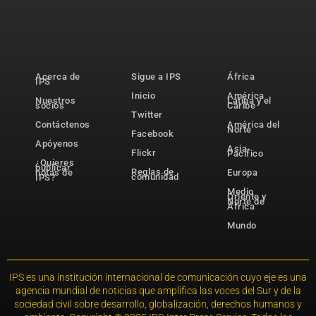
Acerca de
Sigue a IPS
África
IPS
Inicio
América
Nuestros
Latina y el
socios
Caribe
Twitter
Contáctenos
América del
Norte
Facebook
Apóyenos
Asia-
Flickr
Pacífico
¿Quieres
publicar
Reglas de
notas de
Europa
comunidad
IPS?
Medio
Oriente y
Norte de
África
Mundo
IPS es una institución internacional de comunicación cuyo eje es una
agencia mundial de noticias que amplifica las voces del Sur y de la
sociedad civil sobre desarrollo, globalización, derechos humanos y