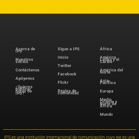
Acerca de
Sigue a IPS
África
IPS
Inicio
América
Nuestros
Latina y el
socios
Caribe
Twitter
Contáctenos
América del
Norte
Facebook
Apóyenos
Asia-
Flickr
Pacífico
¿Quieres
publicar
Reglas de
notas de
Europa
comunidad
IPS?
Medio
Oriente y
Norte de
África
Mundo
IPS es una institución internacional de comunicación cuyo eje es una