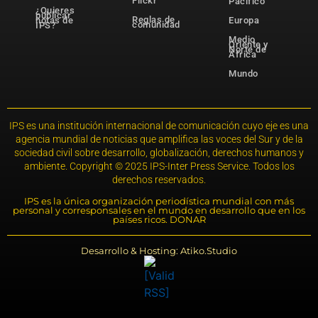
Flickr
Pacífico
¿Quieres
publicar
Reglas de
notas de
Europa
comunidad
IPS?
Medio
Oriente y
Norte de
África
Mundo
IPS es una institución internacional de comunicación cuyo eje es una
agencia mundial de noticias que amplifica las voces del Sur y de la
sociedad civil sobre desarrollo, globalización, derechos humanos y
ambiente. Copyright © 2025 IPS-Inter Press Service. Todos los
derechos reservados.
IPS es la única organización periodística mundial con más
personal y corresponsales en el mundo en desarrollo que en los
países ricos. DONAR
Desarrollo & Hosting: Atiko.Studio