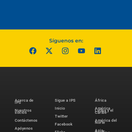
Síguenos en:
Acerca de
Sigue a IPS
África
IPS
Inicio
América
Nuestros
Latina y el
socios
Caribe
Twitter
Contáctenos
América del
Norte
Facebook
Apóyenos
Asia-