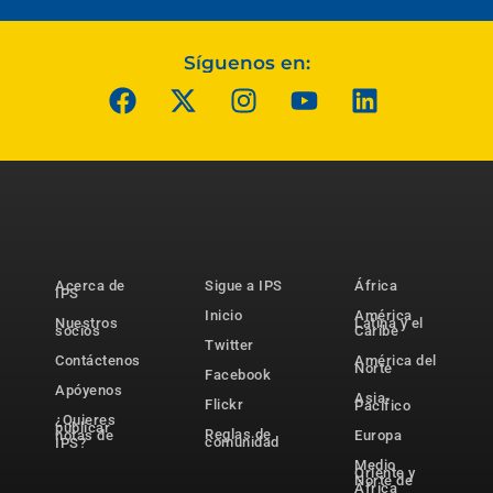
Síguenos en:
Acerca de
Sigue a IPS
África
IPS
Inicio
América
Nuestros
Latina y el
socios
Caribe
Twitter
Contáctenos
América del
Norte
Facebook
Apóyenos
Asia-
Flickr
Pacífico
¿Quieres
publicar
Reglas de
notas de
Europa
comunidad
IPS?
Medio
Oriente y
Norte de
África