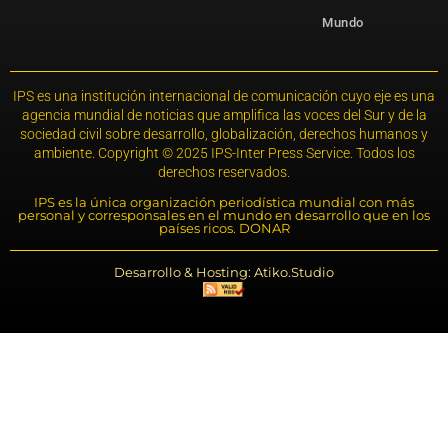
Mundo
IPS es una institución internacional de comunicación cuyo eje es una
agencia mundial de noticias que amplifica las voces del Sur y de la
sociedad civil sobre desarrollo, globalización, derechos humanos y
ambiente. Copyright © 2025 IPS-Inter Press Service. Todos los
derechos reservados.
IPS es la única organización periodística mundial con más
personal y corresponsales en el mundo en desarrollo que en los
países ricos. DONAR
Desarrollo & Hosting: Atiko.Studio