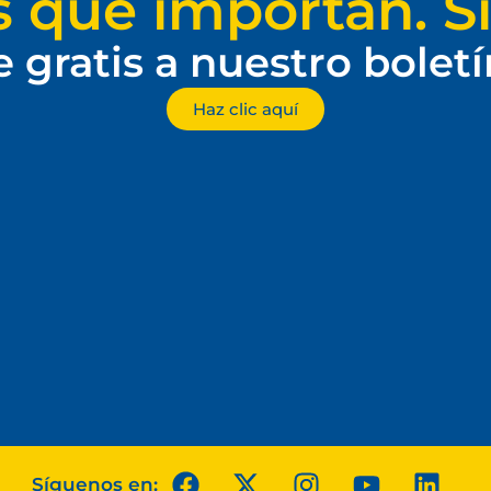
s que importan. Si
e gratis a nuestro bolet
Haz clic aquí
Síguenos en: