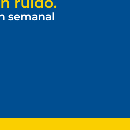
n ruido.
ín semanal