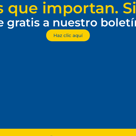
s que importan. Si
e gratis a nuestro bolet
Haz clic aquí