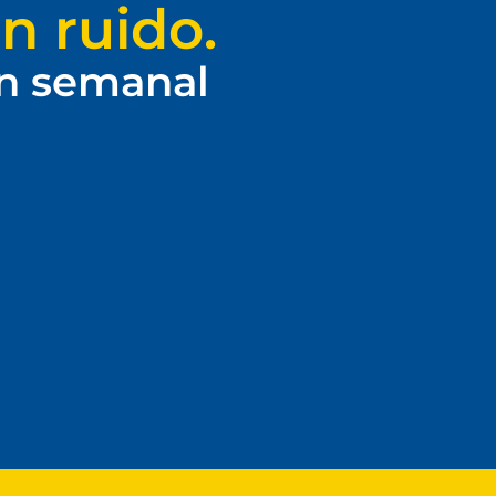
n ruido.
ín semanal