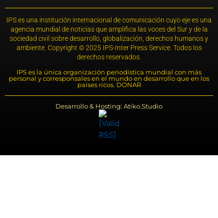
IPS es una institución internacional de comunicación cuyo eje es una
agencia mundial de noticias que amplifica las voces del Sur y de la
sociedad civil sobre desarrollo, globalización, derechos humanos y
ambiente. Copyright © 2025 IPS-Inter Press Service. Todos los
derechos reservados.
IPS es la única organización periodística mundial con más
personal y corresponsales en el mundo en desarrollo que en los
países ricos. DONAR
Desarrollo & Hosting: Atiko.Studio