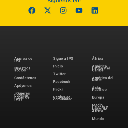
Síguenos en:
Acerca de
Sigue a IPS
África
IPS
Inicio
América
Nuestros
Latina y el
socios
Caribe
Twitter
Contáctenos
América del
Norte
Facebook
Apóyenos
Asia-
Flickr
Pacífico
¿Quieres
publicar
Reglas de
notas de
Europa
comunidad
IPS?
Medio
Oriente y
Norte de
África
Mundo