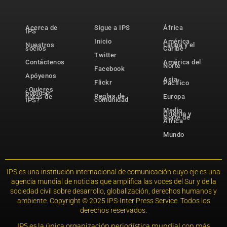
Acerca de
Sigue a IPS
África
IPS
Inicio
América
Nuestros
Latina y el
socios
Caribe
Twitter
Contáctenos
América del
Norte
Facebook
Apóyenos
Asia-
Flickr
Pacífico
¿Quieres
publicar
Reglas de
notas de
Europa
comunidad
IPS?
Medio
Oriente y
Norte de
África
Mundo
IPS es una institución internacional de comunicación cuyo eje es una
agencia mundial de noticias que amplifica las voces del Sur y de la
sociedad civil sobre desarrollo, globalización, derechos humanos y
ambiente. Copyright © 2025 IPS-Inter Press Service. Todos los
derechos reservados.
IPS es la única organización periodística mundial con más