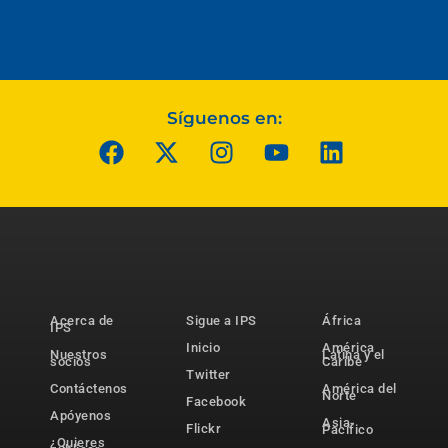
Síguenos en:
Acerca de
Sigue a IPS
África
IPS
Inicio
América
Nuestros
Latina y el
socios
Caribe
Twitter
Contáctenos
América del
Norte
Facebook
Apóyenos
Asia-
Flickr
Pacífico
¿Quieres