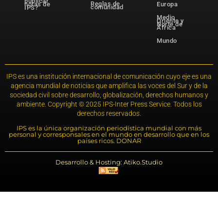
publicar
Reglas de
notas de
Europa
comunidad
IPS?
Medio
Oriente y
Norte de
África
Mundo
IPS es una institución internacional de comunicación cuyo eje es una
agencia mundial de noticias que amplifica las voces del Sur y de la
sociedad civil sobre desarrollo, globalización, derechos humanos y
ambiente. Copyright © 2025 IPS-Inter Press Service. Todos los
derechos reservados.
IPS es la única organización periodística mundial con más
personal y corresponsales en el mundo en desarrollo que en los
países ricos. DONAR
Desarrollo & Hosting: Atiko.Studio