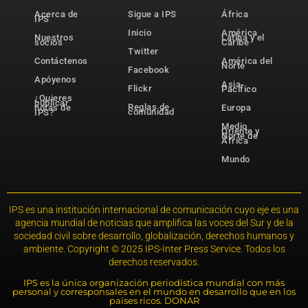
Acerca de
Sigue a IPS
África
IPS
Inicio
América
Nuestros
Latina y el
socios
Caribe
Twitter
Contáctenos
América del
Norte
Facebook
Apóyenos
Asia-
Flickr
Pacífico
¿Quieres
publicar
Reglas de
notas de
Europa
comunidad
IPS?
Medio
Oriente y
Norte de
África
Mundo
IPS es una institución internacional de comunicación cuyo eje es una
agencia mundial de noticias que amplifica las voces del Sur y de la
sociedad civil sobre desarrollo, globalización, derechos humanos y
ambiente. Copyright © 2025 IPS-Inter Press Service. Todos los
derechos reservados.
IPS es la única organización periodística mundial con más
personal y corresponsales en el mundo en desarrollo que en los
países ricos. DONAR