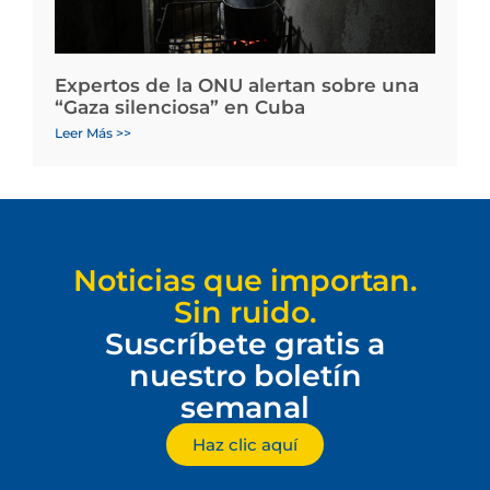
Expertos de la ONU alertan sobre una
“Gaza silenciosa” en Cuba
Leer Más >>
Noticias que importan.
Sin ruido.
Suscríbete gratis a
nuestro boletín
semanal
Haz clic aquí