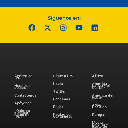
Síguenos en:
Acerca de
Sigue a IPS
África
IPS
Inicio
América
Nuestros
Latina y el
socios
Caribe
Twitter
Contáctenos
América del
Norte
Facebook
Apóyenos
Asia-
Flickr
Pacífico
¿Quieres
publicar
Reglas de
notas de
Europa
comunidad
IPS?
Medio
Oriente y
Norte de