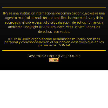
IPS es una institución internacional de comunicación cuyo eje es una
agencia mundial de noticias que amplifica las voces del Sur y de la
sociedad civil sobre desarrollo, globalización, derechos humanos y
ambiente. Copyright © 2025 IPS-Inter Press Service. Todos los
derechos reservados.
IPS es la única organización periodística mundial con más
personal y corresponsales en el mundo en desarrollo que en los
países ricos. DONAR
Desarrollo & Hosting: Atiko.Studio