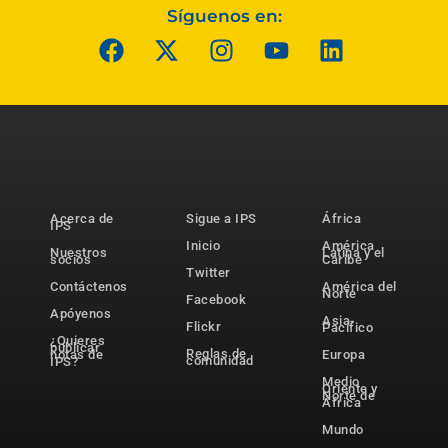
Síguenos en:
Acerca de
Sigue a IPS
África
IPS
Inicio
América
Nuestros
Latina y el
socios
Caribe
Twitter
Contáctenos
América del
Norte
Facebook
Apóyenos
Asia-
Flickr
Pacífico
¿Quieres
publicar
Reglas de
notas de
Europa
comunidad
IPS?
Medio
Oriente y
Norte de
África
Mundo