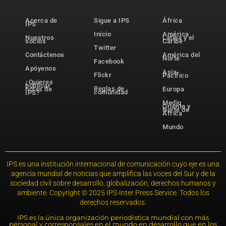
Acerca de
Sigue a IPS
África
IPS
Inicio
América
Nuestros
Latina y el
socios
Caribe
Twitter
Contáctenos
América del
Norte
Facebook
Apóyenos
Asia-
Flickr
Pacífico
¿Quieres
publicar
Reglas de
notas de
Europa
comunidad
IPS?
Medio
Oriente y
Norte de
África
Mundo
IPS es una institución internacional de comunicación cuyo eje es una
agencia mundial de noticias que amplifica las voces del Sur y de la
sociedad civil sobre desarrollo, globalización, derechos humanos y
ambiente. Copyright © 2025 IPS-Inter Press Service. Todos los
derechos reservados.
IPS es la única organización periodística mundial con más
personal y corresponsales en el mundo en desarrollo que en los