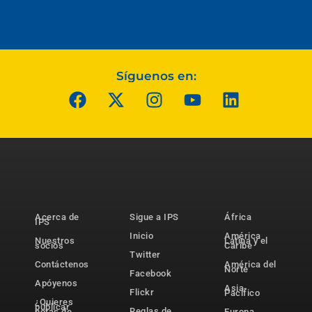
Síguenos en:
Acerca de
Sigue a IPS
África
IPS
Inicio
América
Nuestros
Latina y el
socios
Caribe
Twitter
Contáctenos
América del
Norte
Facebook
Apóyenos
Asia-
Flickr
Pacífico
¿Quieres
publicar
Reglas de
notas de
Europa