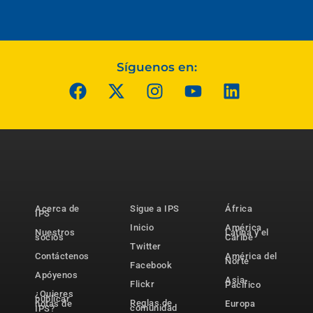
Síguenos en:
Acerca de
Sigue a IPS
África
IPS
Inicio
América
Nuestros
Latina y el
socios
Caribe
Twitter
Contáctenos
América del
Norte
Facebook
Apóyenos
Asia-
Flickr
Pacífico
¿Quieres
publicar
Reglas de
notas de
Europa
comunidad
IPS?