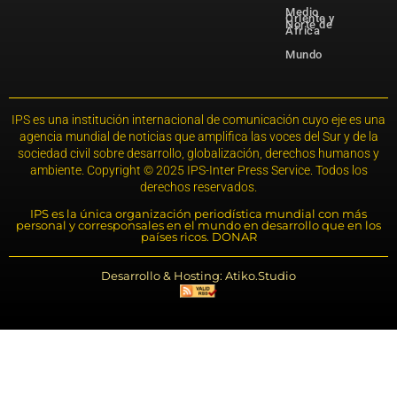
Medio
Oriente y
Norte de
África
Mundo
IPS es una institución internacional de comunicación cuyo eje es una
agencia mundial de noticias que amplifica las voces del Sur y de la
sociedad civil sobre desarrollo, globalización, derechos humanos y
ambiente. Copyright © 2025 IPS-Inter Press Service. Todos los
derechos reservados.
IPS es la única organización periodística mundial con más
personal y corresponsales en el mundo en desarrollo que en los
países ricos. DONAR
Desarrollo & Hosting: Atiko.Studio