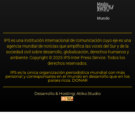
Medio
Oriente y
Norte de
África
Mundo
IPS es una institución internacional de comunicación cuyo eje es una
agencia mundial de noticias que amplifica las voces del Sur y de la
sociedad civil sobre desarrollo, globalización, derechos humanos y
ambiente. Copyright © 2025 IPS-Inter Press Service. Todos los
derechos reservados.
IPS es la única organización periodística mundial con más
personal y corresponsales en el mundo en desarrollo que en los
países ricos. DONAR
Desarrollo & Hosting: Atiko.Studio