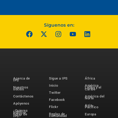
Síguenos en:
Acerca de
Sigue a IPS
África
IPS
Inicio
América
Nuestros
Latina y el
socios
Caribe
Twitter
Contáctenos
América del
Norte
Facebook
Apóyenos
Asia-
Flickr
Pacífico
¿Quieres
publicar
Reglas de
notas de
Europa
comunidad
IPS?