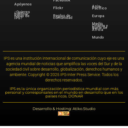
Facebook
Apóyenos
Asia-
Flickr
Pacífico
¿Quieres
publicar
Reglas de
notas de
Europa
comunidad
IPS?
Medio
Oriente y
Norte de
África
Mundo
IPS es una institución internacional de comunicación cuyo eje es una
agencia mundial de noticias que amplifica las voces del Sur y de la
sociedad civil sobre desarrollo, globalización, derechos humanos y
ambiente. Copyright © 2025 IPS-Inter Press Service. Todos los
derechos reservados.
IPS es la única organización periodística mundial con más
personal y corresponsales en el mundo en desarrollo que en los
países ricos. DONAR
Desarrollo & Hosting: Atiko.Studio