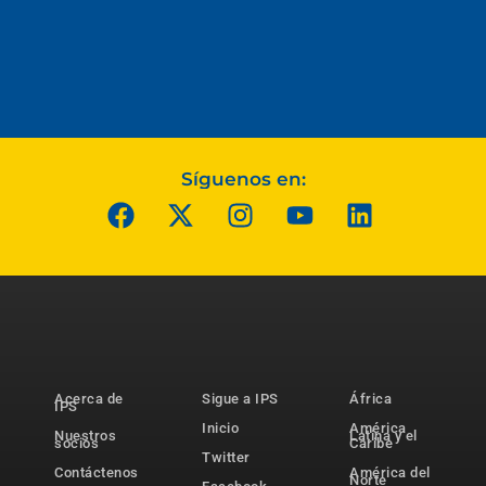
Síguenos en:
Acerca de
Sigue a IPS
África
IPS
Inicio
América
Nuestros
Latina y el
socios
Caribe
Twitter
Contáctenos
América del
Norte