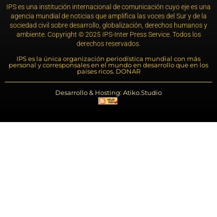
IPS es una institución internacional de comunicación cuyo eje es una
agencia mundial de noticias que amplifica las voces del Sur y de la
sociedad civil sobre desarrollo, globalización, derechos humanos y
ambiente. Copyright © 2025 IPS-Inter Press Service. Todos los
derechos reservados.
IPS es la única organización periodística mundial con más
personal y corresponsales en el mundo en desarrollo que en los
países ricos. DONAR
Desarrollo & Hosting: Atiko.Studio