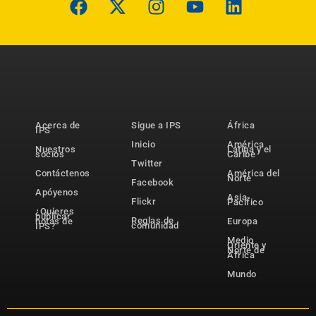
Acerca de
Sigue a IPS
África
IPS
Inicio
América
Nuestros
Latina y el
socios
Caribe
Twitter
Contáctenos
América del
Norte
Facebook
Apóyenos
Asia-
Flickr
Pacífico
¿Quieres
publicar
Reglas de
notas de
Europa
comunidad
IPS?
Medio
Oriente y
Norte de
África
Mundo