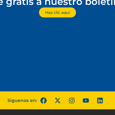
e gratis a nuestro bolet
Haz clic aquí
Síguenos en: