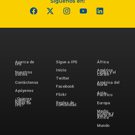
Síguenos en:
Acerca de
Sigue a IPS
África
IPS
Inicio
América
Nuestros
Latina y el
socios
Caribe
Twitter
Contáctenos
América del
Norte
Facebook
Apóyenos
Asia-
Flickr
Pacífico
¿Quieres
publicar
Reglas de
notas de
Europa
comunidad
IPS?
Medio
Oriente y
Norte de
África
Mundo