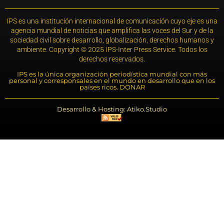
IPS es una institución internacional de comunicación cuyo eje es una
agencia mundial de noticias que amplifica las voces del Sur y de la
sociedad civil sobre desarrollo, globalización, derechos humanos y
ambiente. Copyright © 2025 IPS-Inter Press Service. Todos los
derechos reservados.
IPS es la única organización periodística mundial con más
personal y corresponsales en el mundo en desarrollo que en los
países ricos. DONAR
Desarrollo & Hosting: Atiko.Studio