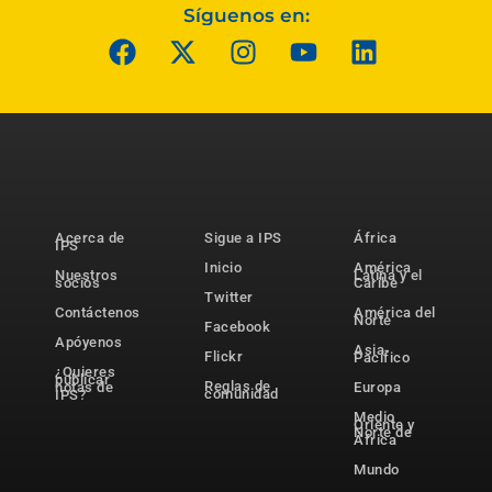
Síguenos en:
Acerca de
Sigue a IPS
África
IPS
Inicio
América
Nuestros
Latina y el
socios
Caribe
Twitter
Contáctenos
América del
Norte
Facebook
Apóyenos
Asia-
Flickr
Pacífico
¿Quieres
publicar
Reglas de
notas de
Europa
comunidad
IPS?
Medio
Oriente y
Norte de
África
Mundo