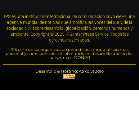
IPS es una institución internacional de comunicación cuyo eje es una
agencia mundial de noticias que amplifica las voces del Sur y de la
sociedad civil sobre desarrollo, globalización, derechos humanos y
ambiente. Copyright © 2025 IPS-Inter Press Service. Todos los
derechos reservados.
IPS es la única organización periodística mundial con más
personal y corresponsales en el mundo en desarrollo que en los
países ricos. DONAR
Desarrollo & Hosting: Atiko.Studio