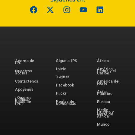
Acerca de
Sigue a IPS
África
IPS
Inicio
América
Nuestros
Latina y el
socios
Caribe
Twitter
Contáctenos
América del
Norte
Facebook
Apóyenos
Asia-
Flickr
Pacífico
¿Quieres
publicar
Reglas de
notas de
Europa
comunidad
IPS?
Medio
Oriente y
Norte de
África
Mundo