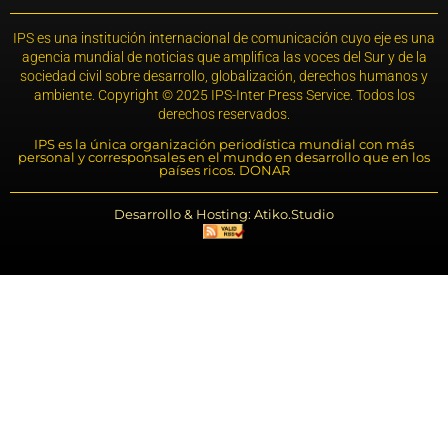
IPS es una institución internacional de comunicación cuyo eje es una
agencia mundial de noticias que amplifica las voces del Sur y de la
sociedad civil sobre desarrollo, globalización, derechos humanos y
ambiente. Copyright © 2025 IPS-Inter Press Service. Todos los
derechos reservados.
IPS es la única organización periodística mundial con más
personal y corresponsales en el mundo en desarrollo que en los
países ricos. DONAR
Desarrollo & Hosting: Atiko.Studio