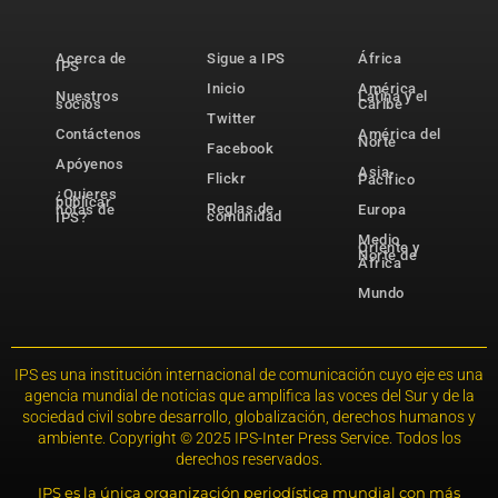
Acerca de
Sigue a IPS
África
IPS
Inicio
América
Nuestros
Latina y el
socios
Caribe
Twitter
Contáctenos
América del
Norte
Facebook
Apóyenos
Asia-
Flickr
Pacífico
¿Quieres
publicar
Reglas de
notas de
Europa
comunidad
IPS?
Medio
Oriente y
Norte de
África
Mundo
IPS es una institución internacional de comunicación cuyo eje es una
agencia mundial de noticias que amplifica las voces del Sur y de la
sociedad civil sobre desarrollo, globalización, derechos humanos y
ambiente. Copyright © 2025 IPS-Inter Press Service. Todos los
derechos reservados.
IPS es la única organización periodística mundial con más