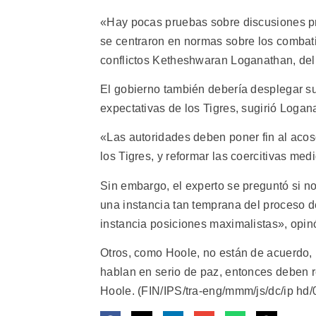
«Hay pocas pruebas sobre discusiones p
se centraron en normas sobre los combati
conflictos Ketheshwaran Loganathan, del 
El gobierno también debería desplegar su
expectativas de los Tigres, sugirió Logan
«Las autoridades deben poner fin al acoso
los Tigres, y reformar las coercitivas me
Sin embargo, el experto se preguntó si n
una instancia tan temprana del proceso 
instancia posiciones maximalistas», opi
Otros, como Hoole, no están de acuerdo, 
hablan en serio de paz, entonces deben 
Hoole. (FIN/IPS/tra-eng/mmm/js/dc/ip hd/