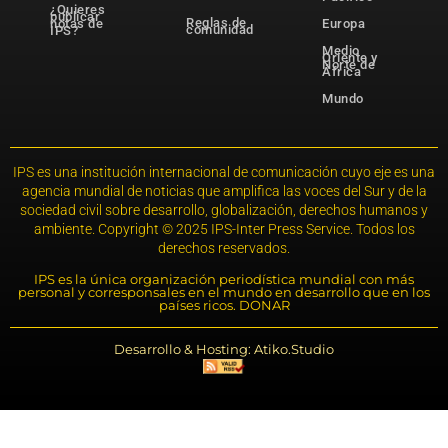
¿Quieres
publicar
Reglas de
notas de
Europa
comunidad
IPS?
Medio
Oriente y
Norte de
África
Mundo
IPS es una institución internacional de comunicación cuyo eje es una
agencia mundial de noticias que amplifica las voces del Sur y de la
sociedad civil sobre desarrollo, globalización, derechos humanos y
ambiente. Copyright © 2025 IPS-Inter Press Service. Todos los
derechos reservados.
IPS es la única organización periodística mundial con más
personal y corresponsales en el mundo en desarrollo que en los
países ricos. DONAR
Desarrollo & Hosting: Atiko.Studio