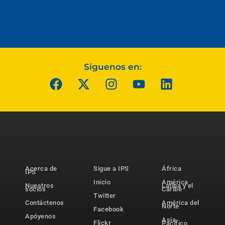
Síguenos en:
Acerca de
Sigue a IPS
África
IPS
Inicio
América
Nuestros
Latina y el
socios
Caribe
Twitter
Contáctenos
América del
Norte
Facebook
Apóyenos
Asia-
Flickr
Pacífico