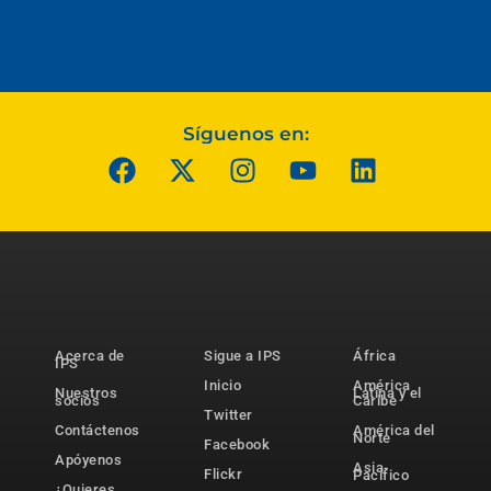
Síguenos en:
Acerca de
Sigue a IPS
África
IPS
Inicio
América
Nuestros
Latina y el
socios
Caribe
Twitter
Contáctenos
América del
Norte
Facebook
Apóyenos
Asia-
Flickr
Pacífico
¿Quieres