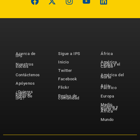
Acerca de
Sigue a IPS
África
IPS
Inicio
América
Nuestros
Latina y el
socios
Caribe
Twitter
Contáctenos
América del
Norte
Facebook
Apóyenos
Asia-
Flickr
Pacífico
¿Quieres
publicar
Reglas de
notas de
Europa
comunidad
IPS?
Medio
Oriente y
Norte de
África
Mundo