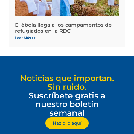
El ébola llega a los campamentos de
refugiados en la RDC
Leer Más >>
Noticias que importan.
Sin ruido.
Suscríbete gratis a
nuestro boletín
semanal
Haz clic aquí