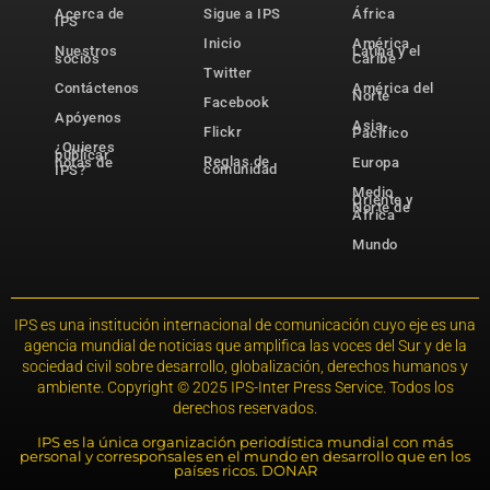
Acerca de
Sigue a IPS
África
IPS
Inicio
América
Nuestros
Latina y el
socios
Caribe
Twitter
Contáctenos
América del
Norte
Facebook
Apóyenos
Asia-
Flickr
Pacífico
¿Quieres
publicar
Reglas de
notas de
Europa
comunidad
IPS?
Medio
Oriente y
Norte de
África
Mundo
IPS es una institución internacional de comunicación cuyo eje es una
agencia mundial de noticias que amplifica las voces del Sur y de la
sociedad civil sobre desarrollo, globalización, derechos humanos y
ambiente. Copyright © 2025 IPS-Inter Press Service. Todos los
derechos reservados.
IPS es la única organización periodística mundial con más
personal y corresponsales en el mundo en desarrollo que en los
países ricos. DONAR