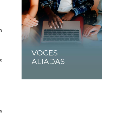
a
s
e