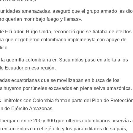
omunidades amenazadas, aseguró que el grupo armado les dio
no querían morir bajo fuego y llamas».
a de Ecuador, Hugo Unda, reconoció que se trataba de efectos
ama que el gobierno colombiano implemenyta con apoyo de
ico.
la guerrilla colombiana en Sucumbíos puso en alerta a los
 de Ecuador en esa región.
madas ecuatorianas que se movilizaban en busca de los
dos huyeron por túneles excavados en plena selva amazónica.
s limítrofes con Colombia forman parte del Plan de Protecció
ión de Ejército Amazonas.
bergado entre 200 y 300 guerrilleros colombianos, «servía a
entamientos con el ejército y los paramilitares de su país,