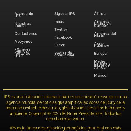
Acerca de
Sigue a IPS
África
IPS
Inicio
América
Nuestros
Latina y el
socios
Caribe
Twitter
Contáctenos
América del
Norte
Facebook
Apóyenos
Asia-
Flickr
Pacífico
¿Quieres
publicar
Reglas de
notas de
Europa
comunidad
IPS?
Medio
Oriente y
Norte de
África
Mundo
IPS es una institución internacional de comunicación cuyo eje es una
agencia mundial de noticias que amplifica las voces del Sur y de la
sociedad civil sobre desarrollo, globalización, derechos humanos y
ambiente. Copyright © 2025 IPS-Inter Press Service. Todos los
derechos reservados.
IPS es la única organización periodística mundial con más