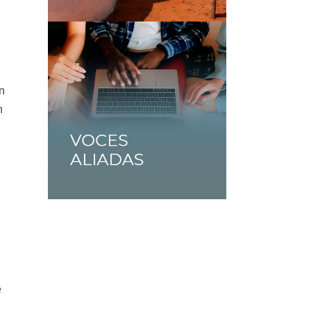
ón
n
l
e