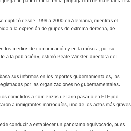
t juega un papel crucial en la propagación de material racist
t se duplicó desde 1999 a 2000 en Alemania, mientras el
bida a la expresión de grupos de extrema derecha, de
en los medios de comunicación y en la música, por su
e a la población», estimó Beate Winkler, directora del
 basa sus informes en los reportes gubernamentales, las
registradas por las organizaciones no gubernamentales.
bios cometidos a comienzos del año pasado en El Ejido,
caron a inmigrantes marroquíes, uno de los actos más graves
uede conducir a establecer un panorama equivocado, pues