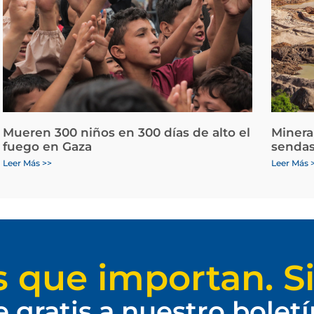
Mueren 300 niños en 300 días de alto el
Minera
fuego en Gaza
sendas
Leer Más >>
Leer Más 
s que importan. Si
e gratis a nuestro bolet