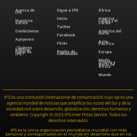
Acerca de
Sigue a IPS
África
IPS
Inicio
América
Nuestros
Latina y el
socios
Caribe
Twitter
Contáctenos
América del
Norte
Facebook
Apóyenos
Asia-
Flickr
Pacífico
¿Quieres
publicar
Reglas de
notas de
Europa
comunidad
IPS?
Medio
Oriente y
Norte de
África
Mundo
IPS es una institución internacional de comunicación cuyo eje es una
agencia mundial de noticias que amplifica las voces del Sur y de la
sociedad civil sobre desarrollo, globalización, derechos humanos y
ambiente. Copyright © 2025 IPS-Inter Press Service. Todos los
derechos reservados.
IPS es la única organización periodística mundial con más
personal y corresponsales en el mundo en desarrollo que en los