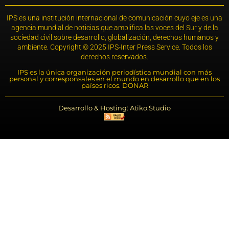
IPS es una institución internacional de comunicación cuyo eje es una
agencia mundial de noticias que amplifica las voces del Sur y de la
sociedad civil sobre desarrollo, globalización, derechos humanos y
ambiente. Copyright © 2025 IPS-Inter Press Service. Todos los
derechos reservados.
IPS es la única organización periodística mundial con más
personal y corresponsales en el mundo en desarrollo que en los
países ricos. DONAR
Desarrollo & Hosting: Atiko.Studio