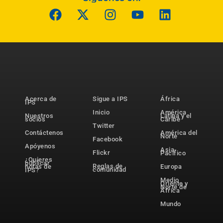
Acerca de
Sigue a IPS
África
IPS
Inicio
América
Nuestros
Latina y el
socios
Caribe
Twitter
Contáctenos
América del
Norte
Facebook
Apóyenos
Asia-
Flickr
Pacífico
¿Quieres
publicar
Reglas de
notas de
Europa
comunidad
IPS?
Medio
Oriente y
Norte de
África
Mundo